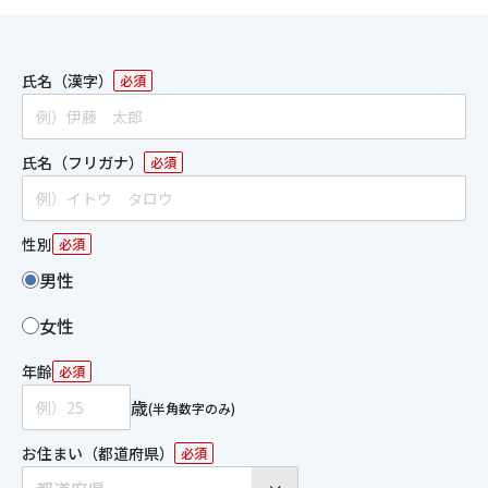
氏名（漢字）
必須
氏名（フリガナ）
必須
性別
必須
男性
女性
年齢
必須
歳
(半角数字のみ)
お住まい（都道府県）
必須